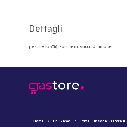
Dettagli
pesche (65%), zucchero, succo di limone
Home
Chi Siamo
Come Funziona Gastore.it