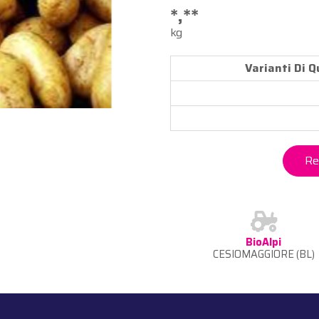
*,**
kg
Varianti Di 
Re
BioAlpi
CESIOMAGGIORE (BL)