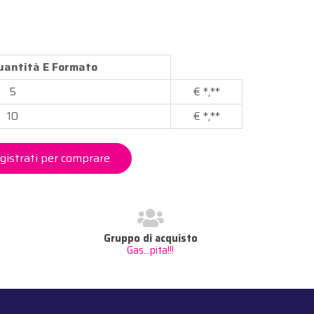
Quantità E Formato
5
€
*,**
10
€
*,**
gistrati per comprare
Gruppo di acquisto
Gas...pita!!!