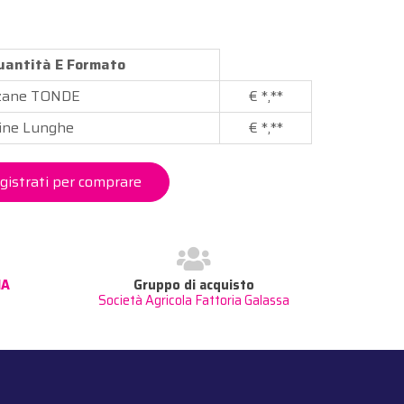
Quantità E Formato
zane TONDE
€
*,**
ine Lunghe
€
*,**
gistrati per comprare
NA
Gruppo di acquisto
Società Agricola Fattoria Galassa