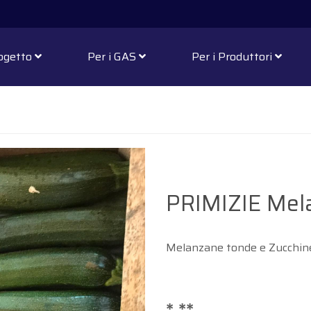
rogetto
Per i GAS
Per i Produttori
PRIMIZIE Mel
Melanzane tonde e Zucchine, l
*,**