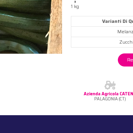
1 kg
Varianti Di 
Melan
Zucch
Re
Azienda Agricola CATE
PALAGONIA (CT)