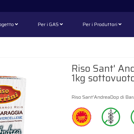
rogetto
Per i GAS
Per i Produttori
Riso Sant' An
1kg sottovuot
Riso Sant'AndreaDop di Bar