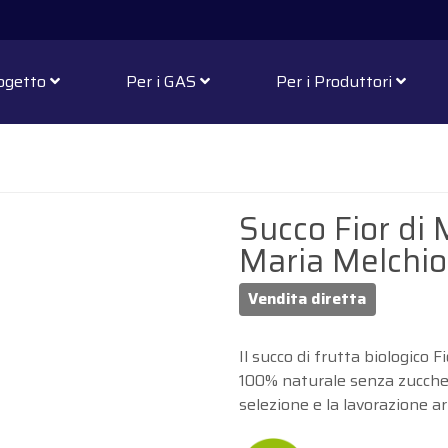
rogetto
Per i GAS
Per i Produttori
Succo Fior di M
Maria Melchio
Vendita diretta
Il succo di frutta biologico F
100% naturale senza zuccher
selezione e la lavorazione ar