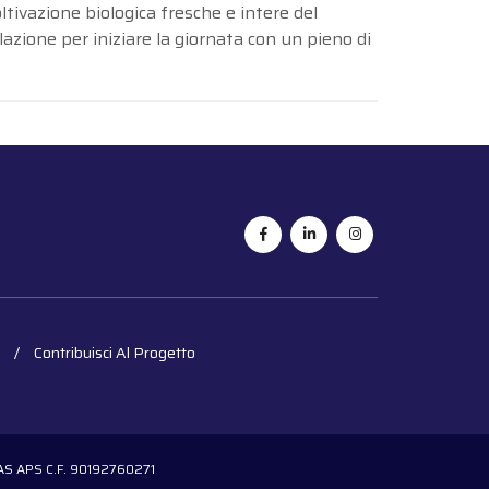
tivazione biologica fresche e intere del
olazione per iniziare la giornata con un pieno di
Contribuisci Al Progetto
OGAS APS C.F. 90192760271