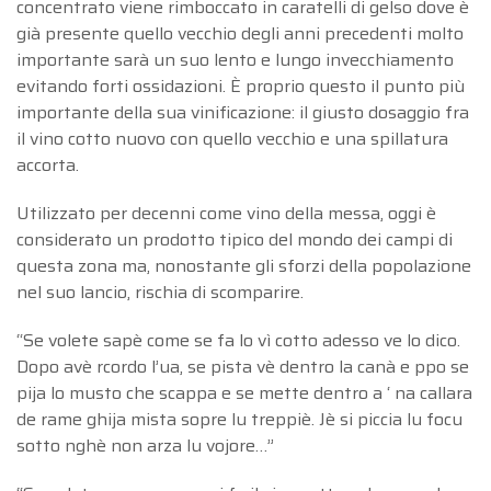
concentrato viene rimboccato in caratelli di gelso dove è
già presente quello vecchio degli anni precedenti molto
importante sarà un suo lento e lungo invecchiamento
evitando forti ossidazioni. È proprio questo il punto più
importante della sua vinificazione: il giusto dosaggio fra
il vino cotto nuovo con quello vecchio e una spillatura
accorta.
Utilizzato per decenni come vino della messa, oggi è
considerato un prodotto tipico del mondo dei campi di
questa zona ma, nonostante gli sforzi della popolazione
nel suo lancio, rischia di scomparire.
“Se volete sapè come se fa lo vì cotto adesso ve lo dico.
Dopo avè rcordo l’ua, se pista vè dentro la canà e ppo se
pija lo musto che scappa e se mette dentro a ‘ na callara
de rame ghija mista sopre lu treppiè. Jè si piccia lu focu
sotto nghè non arza lu vojore…”