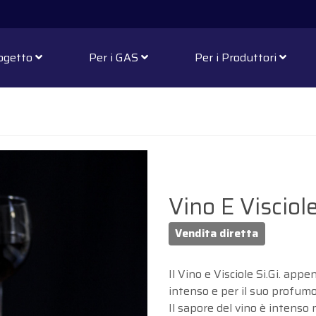
rogetto
Per i GAS
Per i Produttori
Vino E Visciol
Vendita diretta
Il Vino e Visciole Si.Gi. appe
intenso e per il suo profumo
Il sapore del vino è intenso