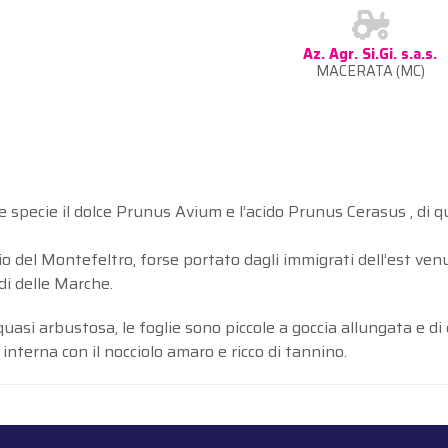
Az. Agr. Si.Gi. s.a.s.
MACERATA (MC)
ue specie il dolce Prunus Avium e l’acido Prunus Cerasus , di 
itorio del Montefeltro, forse portato dagli immigrati dell’est 
di delle Marche.
si arbustosa, le foglie sono piccole a goccia allungata e di c
interna con il nocciolo amaro e ricco di tannino.