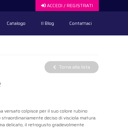
ACCEDI / REGISTRATI
Catalogo
Il Blog
Contattaci
Torna alla lista
e
na versato colpisce per il suo colore rubino
 straordinariamente deciso di visciola matura.
 ma delicato, il retrogusto gradevolmente