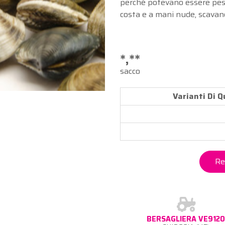
perché potevano essere pesc
costa e a mani nude, scavan
*,**
sacco
Varianti Di 
Re
BERSAGLIERA VE912