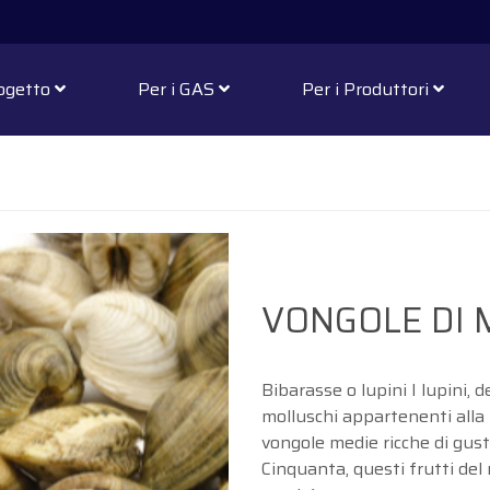
rogetto
Per i GAS
Per i Produttori
VONGOLE DI 
Bibarasse o lupini I lupini, 
molluschi appartenenti alla
vongole medie ricche di gusto 
Cinquanta, questi frutti del 