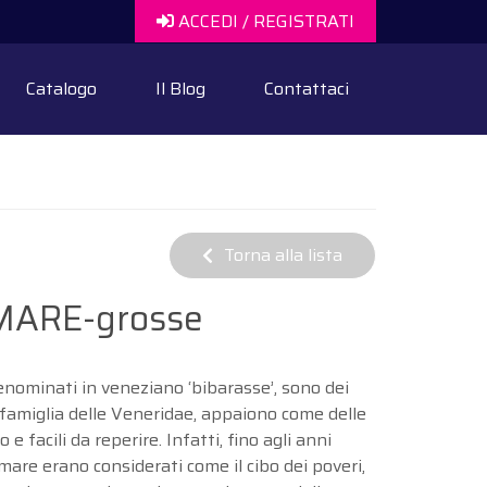
ACCEDI / REGISTRATI
Catalogo
Il Blog
Contattaci
Torna alla lista
MARE-grosse
denominati in veneziano ‘bibarasse’, sono dei
 famiglia delle Veneridae, appaiono come delle
e facili da reperire. Infatti, fino agli anni
mare erano considerati come il cibo dei poveri,