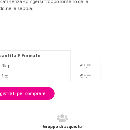
ati senza spingersi troppo lontano dalla
do nella sabbia.
Quantità E Formato
3kg
€
*,**
1kg
€
*,**
gistrati per comprare
0
Gruppo di acquisto