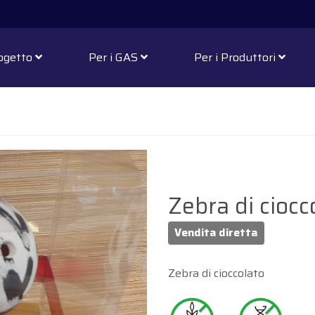
rogetto
Per i GAS
Per i Produttori
Zebra di ciocc
Vendita diretta
Zebra di cioccolato