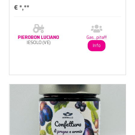
€
*,**
PIEROBON LUCIANO
Gas...pita!!!
IESOLO (VE)
Info