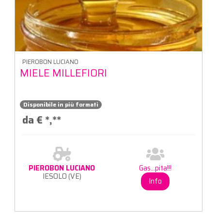
PIEROBON LUCIANO
MIELE MILLEFIORI
Disponibile in più formati
da €
*,**
PIEROBON LUCIANO
Gas...pita!!!
IESOLO (VE)
Info