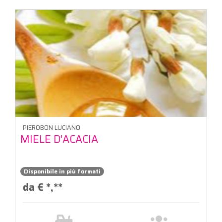
PIEROBON LUCIANO
MIELE D'ACACIA
Disponibile in più formati
da €
*,**