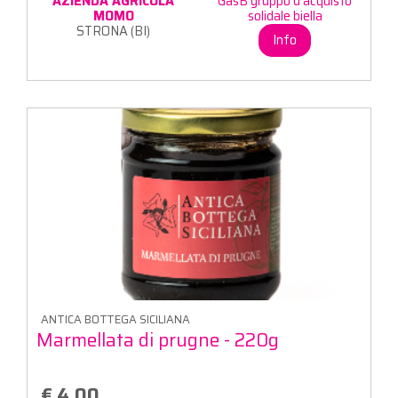
AZIENDA AGRICOLA
GasB gruppo d'acquisto
MOMO
solidale biella
STRONA (BI)
Info
ANTICA BOTTEGA SICILIANA
Marmellata di prugne - 220g
€ 4,00