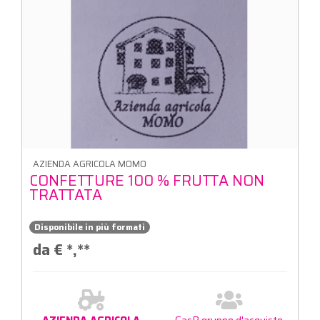
AZIENDA AGRICOLA MOMO
CONFETTURE 100 % FRUTTA NON
TRATTATA
Disponibile in più formati
da €
*,**