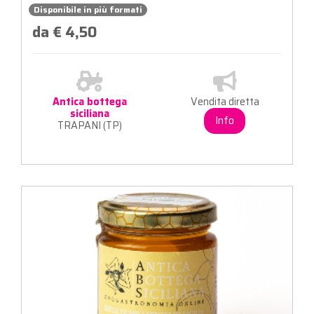
Disponibile in più formati
da € 4,50
Antica bottega
Vendita diretta
siciliana
Info
TRAPANI (TP)