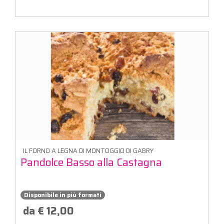
IL FORNO A LEGNA DI MONTOGGIO DI GABRY
Pandolce Basso alla Castagna
Disponibile in più formati
da € 12,00