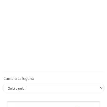
Cambia categoria