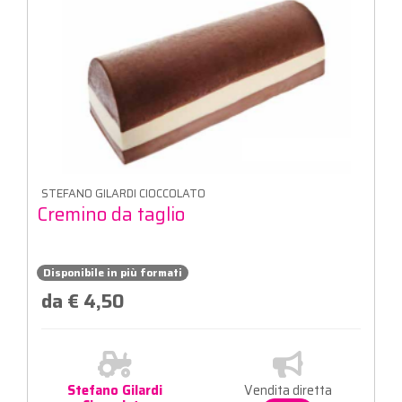
STEFANO GILARDI CIOCCOLATO
Cremino da taglio
Disponibile in più formati
da € 4,50
Stefano Gilardi
Vendita diretta