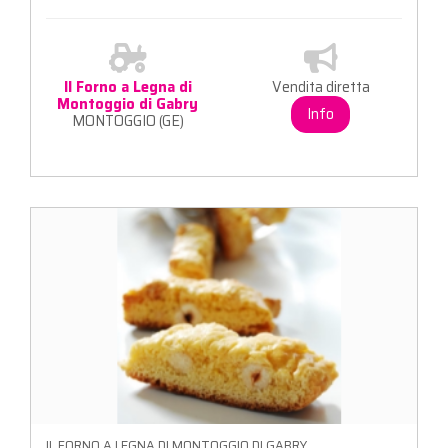
Il Forno a Legna di
Vendita diretta
Montoggio di Gabry
Info
MONTOGGIO (GE)
IL FORNO A LEGNA DI MONTOGGIO DI GABRY