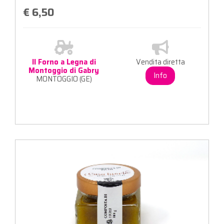
€ 6,50
Il Forno a Legna di
Vendita diretta
Montoggio di Gabry
Info
MONTOGGIO (GE)