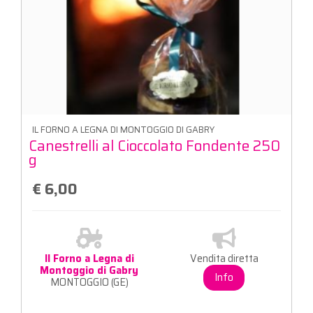
IL FORNO A LEGNA DI MONTOGGIO DI GABRY
Canestrelli al Cioccolato Fondente 250
g
€ 6,00
Il Forno a Legna di
Vendita diretta
Montoggio di Gabry
Info
MONTOGGIO (GE)