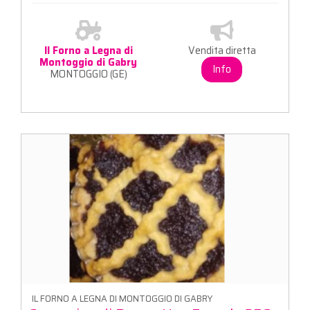
Il Forno a Legna di
Vendita diretta
Montoggio di Gabry
Info
MONTOGGIO (GE)
IL FORNO A LEGNA DI MONTOGGIO DI GABRY