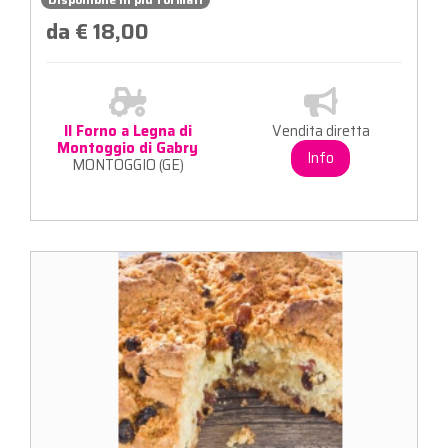
da € 18,00
Il Forno a Legna di
Vendita diretta
Montoggio di Gabry
Info
MONTOGGIO (GE)