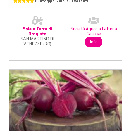
Punteggio
5
di
5
su
1
votanti
Sole e Terra di
Società Agricola Fattoria
Brogiato
Galassa
SAN MARTINO DI
Info
VENEZZE (RO)