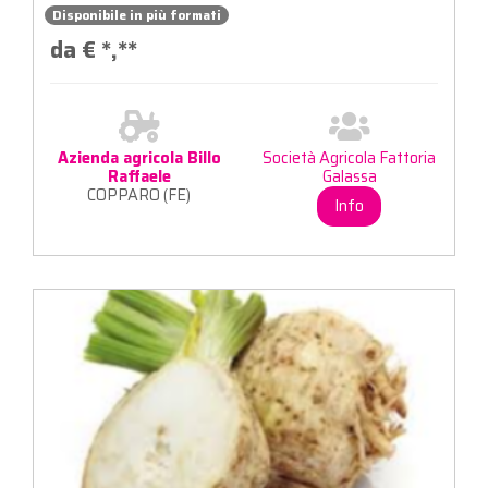
Disponibile in più formati
da €
*,**
Azienda agricola Billo
Società Agricola Fattoria
Raffaele
Galassa
COPPARO (FE)
Info