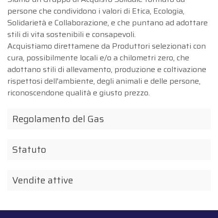
persone che condividono i valori di Etica, Ecologia,
Solidarietà e Collaborazione, e che puntano ad adottare
Choose view
stili di vita sostenibili e consapevoli.
Map view
Acquistiamo direttamene da Produttori selezionati con
Satellite
cura, possibilmente locali e/o a chilometri zero, che
Terrain
adottano stili di allevamento, produzione e coltivazione
Traffic conditions
rispettosi dell'ambiente, degli animali e delle persone,
Public transport
riconoscendone qualità e giusto prezzo.
Show traffic incidents
Regolamento del Gas
Statuto
Vendite attive