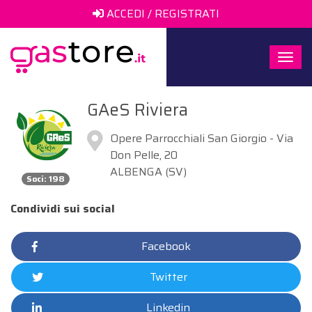
ACCEDI / REGISTRATI
Togg
navi
GAeS Riviera
Opere Parrocchiali San Giorgio - Via
Don Pelle, 20
ALBENGA (SV)
Soci: 198
Condividi sui social
Facebook
Twitter
Linkedin