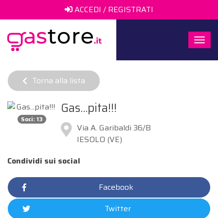
ACCEDI / REGISTRATI
Togg
navi
Torna alla lista
Gas...pita!!!
Soci: 13
Via A. Garibaldi 36/B
IESOLO (VE)
Condividi sui social
Facebook
Twitter