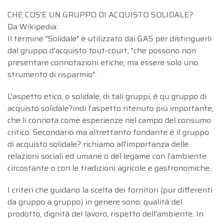
CHE COS'È UN GRUPPO DI ACQUISTO SOLIDALE?
Da Wikipedia:
Il termine "Solidale" è utilizzato dai GAS per distinguerli
Choose view
dal gruppo d'acquisto tout-court, "che possono non
Map view
presentare connotazioni etiche, ma essere solo uno
Satellite
strumento di risparmio".
Terrain
Traffic conditions
L'aspetto etico, o solidale, di tali gruppi, è qu gruppo di
Public transport
acquisto solidale?indi l'aspetto ritenuto più importante,
Show traffic incidents
che li connota come esperienze nel campo del consumo
critico. Secondario ma altrettanto fondante è il gruppo
di acquisto solidale? richiamo all'importanza delle
relazioni sociali ed umane o del legame con l'ambiente
circostante o con le tradizioni agricole e gastronomiche.
I criteri che guidano la scelta dei fornitori (pur differenti
da gruppo a gruppo) in genere sono: qualità del
prodotto, dignità del lavoro, rispetto dell'ambiente. In