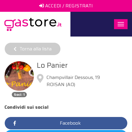
ACCEDI / REGISTRATI
Togg
navi
Torna alla lista
Lo Panier
Champvillair Dessous, 19
ROISAN (AO)
Soci: 1
Condividi sui social
Facebook