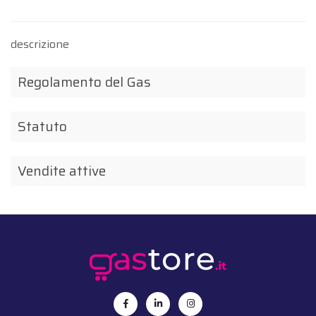
descrizione
Regolamento del Gas
Choose view
Map view
Satellite
Statuto
Terrain
Traffic conditions
Vendite attive
Public transport
Show traffic incidents