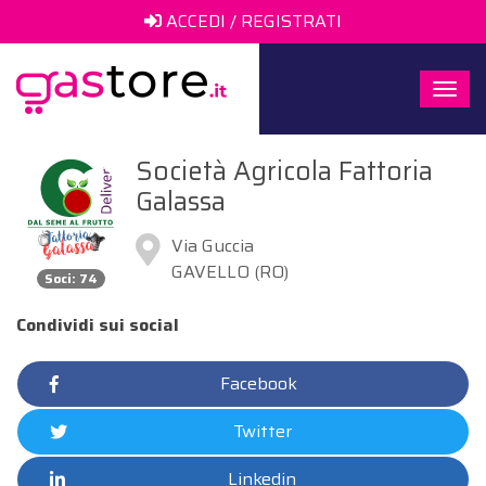
ACCEDI / REGISTRATI
Togg
navi
Società Agricola Fattoria
Galassa
Via Guccia
GAVELLO (RO)
Soci: 74
Condividi sui social
Facebook
Twitter
Linkedin