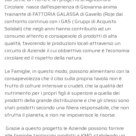
Circolare nasce dall’esperienza di Giovanna anima
trainante di FATTORIA GALASSA di Gavello (Ro)e dal
Choose view
confronto continuo con i GAS ( Gruppi di Acquisto
Map view
Solidali) che negli anni hanno contribuito ad un
Satellite
consumo attento e consapevole di prodotti di alta
Terrain
qualità, favorendo le produzioni locali attraverso un
Traffic conditions
circuito di Aziende il cui obbiettivo comune è l’economia
Public transport
circolare ed il rispetto della natura.
Show traffic incidents
Le Famiglie, in questo modo, possono alimentarsi con la
consapevolezza che il cibo sulla propria tavola non è
frutto di colture intensive o crudeli, che la qualità del
nutrimento per i propri figli è superiore a quella dei
prodotti della grande distribuzione e che gli stessi sono
stati prodotti secondo una filiera responsabile, che non
sfrutta il pianeta, e non ne impoverisce le risorse.
Grazie a questo progetto le Aziende possono fornire
alle famiglie tantissimi prodotti a KM0, stabilendo un