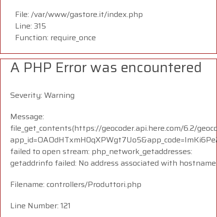
File: /var/www/gastore.it/index.php
Line: 315
Function: require_once
A PHP Error was encountered
Severity: Warning
Message:
file_get_contents(https://geocoder.api.here.com/6.2/geoc
app_id=OAOdHTxmH0qXPWgt7Uo5&app_code=ImKi6Pe23i
failed to open stream: php_network_getaddresses:
getaddrinfo failed: No address associated with hostname
Filename: controllers/Produttori.php
Line Number: 121