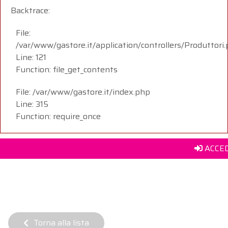
Backtrace:
File:
/var/www/gastore.it/application/controllers/Produttori
Line: 121
Function: file_get_contents
File: /var/www/gastore.it/index.php
Line: 315
Function: require_once
ACCED
Torna alla lista