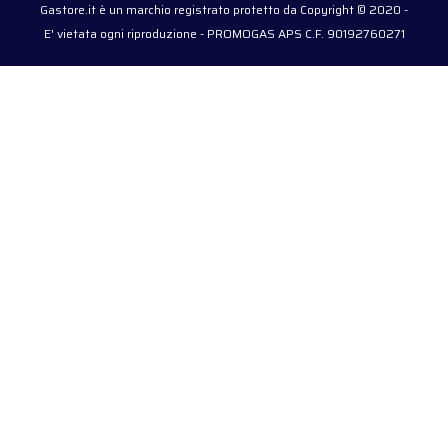
Gastore.it è un marchio registrato protetto da Copyright © 2020 -
E' vietata ogni riproduzione - PROMOGAS APS C.F. 90192760271