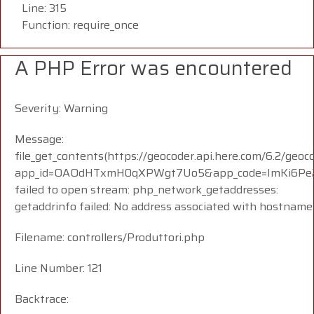
Line: 315
Function: require_once
A PHP Error was encountered
Severity: Warning
Message:
file_get_contents(https://geocoder.api.here.com/6.2/geoc
app_id=OAOdHTxmH0qXPWgt7Uo5&app_code=ImKi6Pe23
failed to open stream: php_network_getaddresses:
getaddrinfo failed: No address associated with hostname
Filename: controllers/Produttori.php
Line Number: 121
Backtrace: