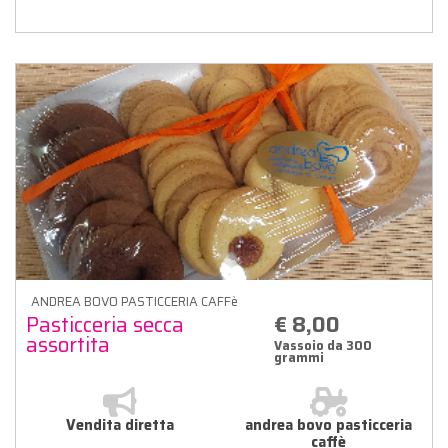
ANDREA BOVO PASTICCERIA CAFFè
Pasticceria secca
€ 8,00
assortita
Vassoio da 300
grammi
Vendita diretta
andrea bovo pasticceria
caffè