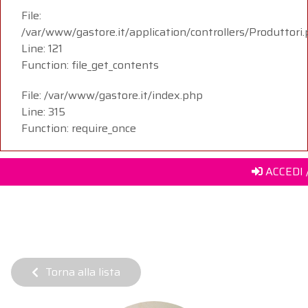
File:
/var/www/gastore.it/application/controllers/Produttori
Line: 121
Function: file_get_contents
File: /var/www/gastore.it/index.php
Line: 315
Function: require_once
ACCEDI 
Torna alla lista