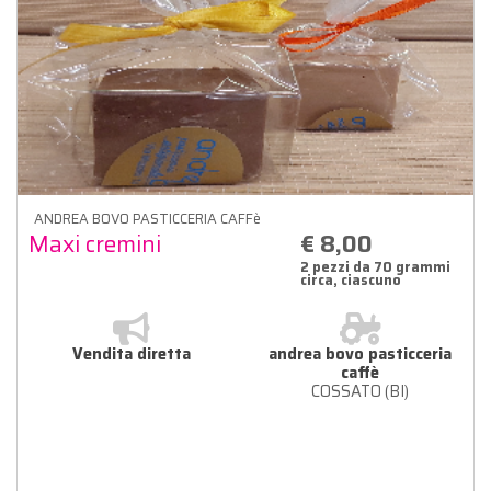
ANDREA BOVO PASTICCERIA CAFFè
Maxi cremini
€ 8,00
2 pezzi da 70 grammi
circa, ciascuno
Vendita diretta
andrea bovo pasticceria
caffè
COSSATO (BI)