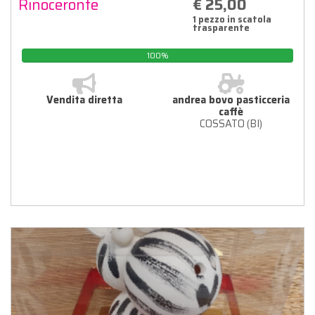
Rinoceronte
€ 25,00
1 pezzo in scatola
trasparente
100%
Vendita diretta
andrea bovo pasticceria
caffè
COSSATO (BI)