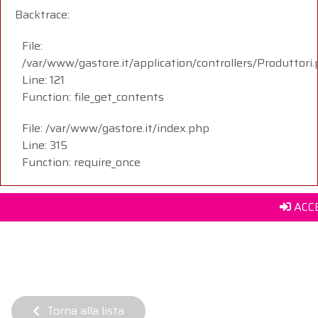
Backtrace:
File:
/var/www/gastore.it/application/controllers/Produttori
Line: 121
Function: file_get_contents
File: /var/www/gastore.it/index.php
Line: 315
Function: require_once
ACCE
Torna alla lista