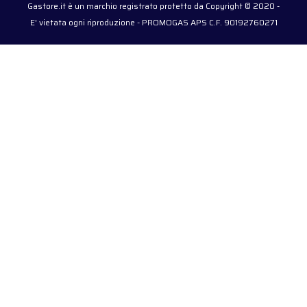
Gastore.it è un marchio registrato protetto da Copyright © 2020 -
E' vietata ogni riproduzione - PROMOGAS APS C.F. 90192760271