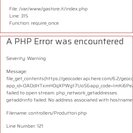
File: /var/www/gastore.it/index.php
Line: 315
Function: require_once
A PHP Error was encountered
Severity: Warning
Message:
file_get_contents(https://geocoder.api.here.com/6.2/geoc
app_id=OAOdHTxmH0qXPWgt7Uo5&app_code=ImKi6Pe23
failed to open stream: php_network_getaddresses:
getaddrinfo failed: No address associated with hostname
Filename: controllers/Produttori.php
Line Number: 121