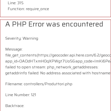
Line: 315
Function: require_once
A PHP Error was encountered
Severity: Warning
Message:
file_get_contents(https://geocoder.api.here.com/6.2/geoc
app_id=OAOdHTxmH0qXPWgt7Uo5&app_code=ImKi6Pe23
failed to open stream: php_network_getaddresses:
getaddrinfo failed: No address associated with hostname
Filename: controllers/Produttori.php
Line Number: 121
Backtrace: