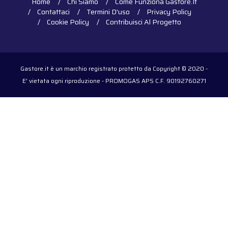
Home
Chi Siamo
Come Funziona Gastore.it
Contattaci
Termini D'uso
Privacy Policy
Cookie Policy
Contribuisci Al Progetto
Gastore.it è un marchio registrato protetto da Copyright © 2020 -
E' vietata ogni riproduzione - PROMOGAS APS C.F. 90192760271