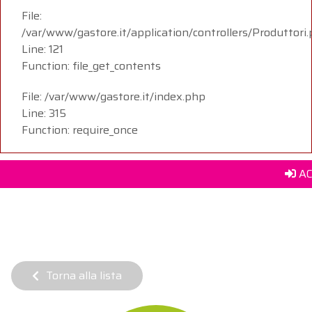
File:
/var/www/gastore.it/application/controllers/Produttori
Line: 121
Function: file_get_contents
File: /var/www/gastore.it/index.php
Line: 315
Function: require_once
AC
Torna alla lista