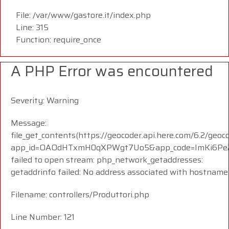
File: /var/www/gastore.it/index.php
Line: 315
Function: require_once
A PHP Error was encountered
Severity: Warning
Message:
file_get_contents(https://geocoder.api.here.com/6.2/geoc
app_id=OAOdHTxmH0qXPWgt7Uo5&app_code=ImKi6Pe2
failed to open stream: php_network_getaddresses:
getaddrinfo failed: No address associated with hostname
Filename: controllers/Produttori.php
Line Number: 121