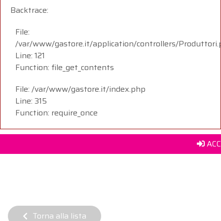
Backtrace:
File:
/var/www/gastore.it/application/controllers/Produttori
Line: 121
Function: file_get_contents
File: /var/www/gastore.it/index.php
Line: 315
Function: require_once
ACC
Torna alla lista