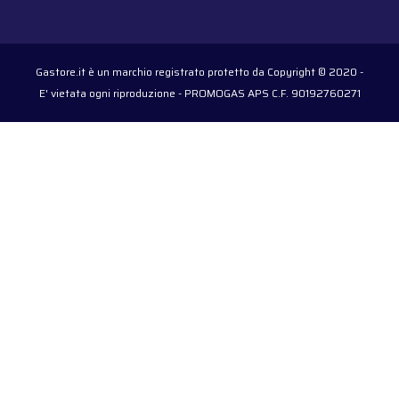
Gastore.it è un marchio registrato protetto da Copyright © 2020 -
E' vietata ogni riproduzione - PROMOGAS APS C.F. 90192760271