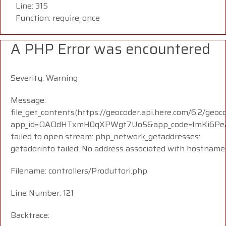
Line: 315
Function: require_once
A PHP Error was encountered
Severity: Warning
Message:
file_get_contents(https://geocoder.api.here.com/6.2/geoc
app_id=OAOdHTxmH0qXPWgt7Uo5&app_code=ImKi6Pe23
failed to open stream: php_network_getaddresses:
getaddrinfo failed: No address associated with hostname
Filename: controllers/Produttori.php
Line Number: 121
Backtrace: