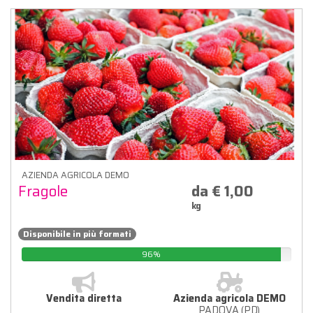
AZIENDA AGRICOLA DEMO
Fragole
da € 1,00
kg
Disponibile in più formati
96%
Vendita diretta
Azienda agricola DEMO
PADOVA (PD)