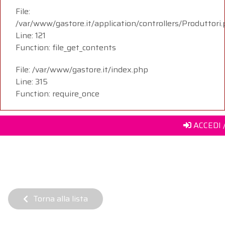
File:
/var/www/gastore.it/application/controllers/Produttori
Line: 121
Function: file_get_contents
File: /var/www/gastore.it/index.php
Line: 315
Function: require_once
ACCEDI 
Torna alla lista