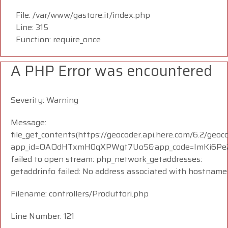
File: /var/www/gastore.it/index.php
Line: 315
Function: require_once
A PHP Error was encountered
Severity: Warning
Message:
file_get_contents(https://geocoder.api.here.com/6.2/geoc
app_id=OAOdHTxmH0qXPWgt7Uo5&app_code=ImKi6Pe23
failed to open stream: php_network_getaddresses:
getaddrinfo failed: No address associated with hostname
Filename: controllers/Produttori.php
Line Number: 121