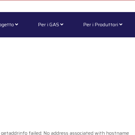
rogetto
Per i GAS
Per i Produttori
 getaddrinfo failed: No address associated with hostname