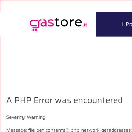
Il P
A PHP Error was encountered
Severity: Warning
Message: file_get_contents(): php_network_getaddresses: