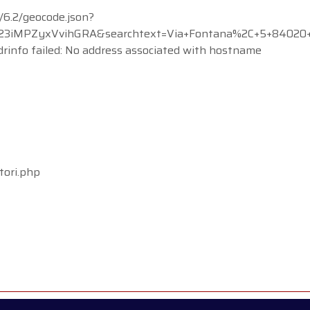
/6.2/geocode.json?
3iMPZyxVvihGRA&searchtext=Via+Fontana%2C+5+8402
rinfo failed: No address associated with hostname
tori.php