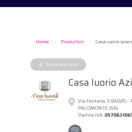
Home
Produttori
Casa iuorio azien
Torna alla lista
Casa Iuorio Az
Via Fontana, 5 84020 – 
PALOMONTE (SA)
Partita IVA:
057063106