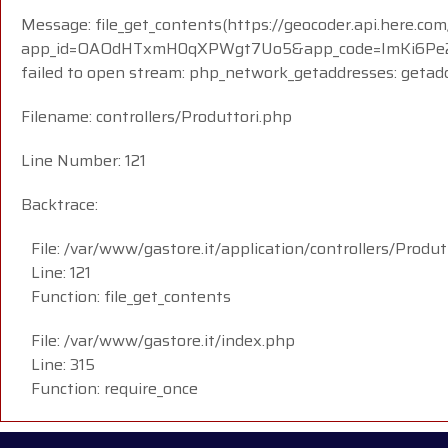
Message: file_get_contents(https://geocoder.api.here.com
app_id=OAOdHTxmH0qXPWgt7Uo5&app_code=ImKi6Pe2
failed to open stream: php_network_getaddresses: getadd
Filename: controllers/Produttori.php
Line Number: 121
Backtrace:
File: /var/www/gastore.it/application/controllers/Produt
Line: 121
Function: file_get_contents
File: /var/www/gastore.it/index.php
Line: 315
Function: require_once