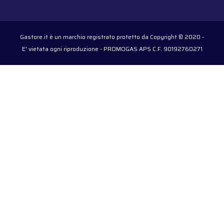
Gastore.it è un marchio registrato protetto da Copyright © 2020 -
E' vietata ogni riproduzione - PROMOGAS APS C.F. 90192760271