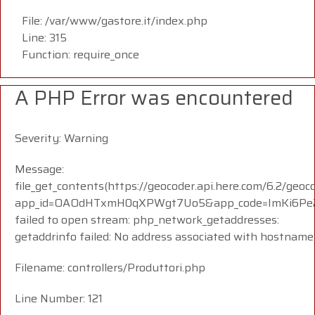
File: /var/www/gastore.it/index.php
Line: 315
Function: require_once
A PHP Error was encountered
Severity: Warning
Message:
file_get_contents(https://geocoder.api.here.com/6.2/geoc
app_id=OAOdHTxmH0qXPWgt7Uo5&app_code=ImKi6Pe23
failed to open stream: php_network_getaddresses:
getaddrinfo failed: No address associated with hostname
Filename: controllers/Produttori.php
Line Number: 121