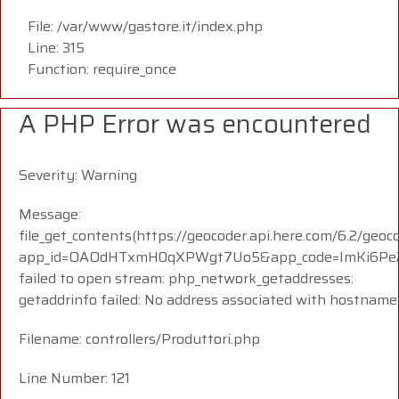
File: /var/www/gastore.it/index.php
Line: 315
Function: require_once
A PHP Error was encountered
Severity: Warning
Message:
file_get_contents(https://geocoder.api.here.com/6.2/geoc
app_id=OAOdHTxmH0qXPWgt7Uo5&app_code=ImKi6Pe23i
failed to open stream: php_network_getaddresses:
getaddrinfo failed: No address associated with hostname
Filename: controllers/Produttori.php
Line Number: 121