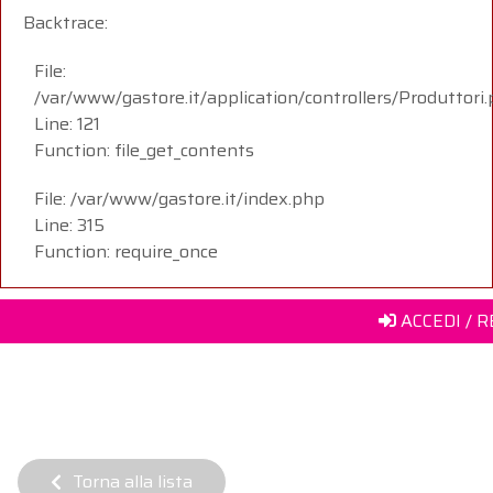
Backtrace:
File:
/var/www/gastore.it/application/controllers/Produttori
Line: 121
Function: file_get_contents
File: /var/www/gastore.it/index.php
Line: 315
Function: require_once
ACCEDI / 
Torna alla lista