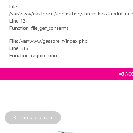
File:
/var/www/gastore.it/application/controllers/Produttori
Line: 121
Function: file_get_contents
File: /var/www/gastore.it/index.php
Line: 315
Function: require_once
ACC
Torna alla lista