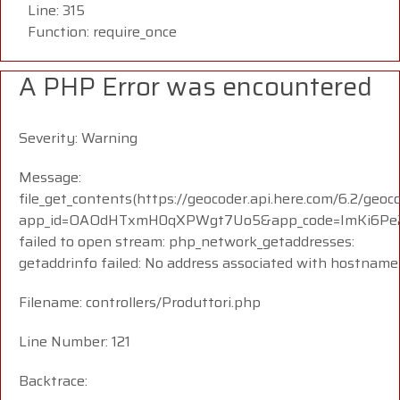
Line: 315
Function: require_once
A PHP Error was encountered
Severity: Warning
Message:
file_get_contents(https://geocoder.api.here.com/6.2/geoc
app_id=OAOdHTxmH0qXPWgt7Uo5&app_code=ImKi6Pe23
failed to open stream: php_network_getaddresses:
getaddrinfo failed: No address associated with hostname
Filename: controllers/Produttori.php
Line Number: 121
Backtrace: