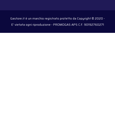
Gastore.it è un marchio registrato protetto da Copyright © 2020 -
E' vietata ogni riproduzione - PROMOGAS APS C.F. 90192760271