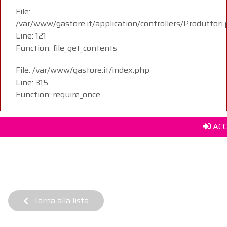
File:
/var/www/gastore.it/application/controllers/Produttori
Line: 121
Function: file_get_contents
File: /var/www/gastore.it/index.php
Line: 315
Function: require_once
ACC
Torna alla lista