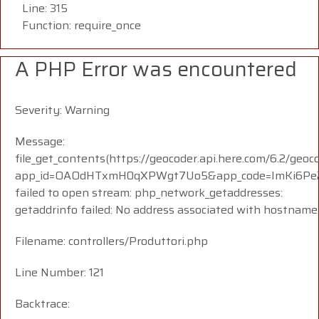
Line: 315
Function: require_once
A PHP Error was encountered
Severity: Warning
Message:
file_get_contents(https://geocoder.api.here.com/6.2/geoc
app_id=OAOdHTxmH0qXPWgt7Uo5&app_code=ImKi6Pe23
failed to open stream: php_network_getaddresses:
getaddrinfo failed: No address associated with hostname
Filename: controllers/Produttori.php
Line Number: 121
Backtrace: