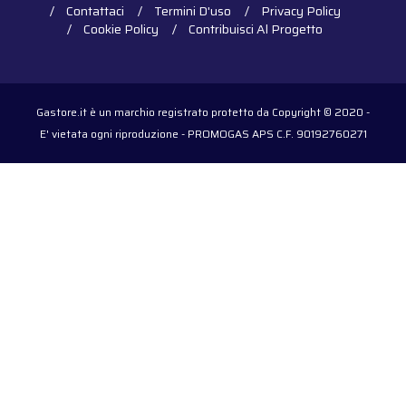
Contattaci
Termini D'uso
Privacy Policy
Cookie Policy
Contribuisci Al Progetto
Gastore.it è un marchio registrato protetto da Copyright © 2020 -
E' vietata ogni riproduzione - PROMOGAS APS C.F. 90192760271