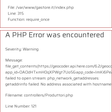
File: /var/www/gastore.it/index.php
Line: 315
Function: require_once
A PHP Error was encountered
Severity: Warning
Message:
file_get_contents(https://geocoder.api.here.com/6.2/geoc
app_id=OAOdHTxmH0qXPWgt7Uo5&app_code=ImKi6Pe23
failed to open stream: php_network_getaddresses:
getaddrinfo failed: No address associated with hostname
Filename: controllers/Produttori.php
Line Number: 121