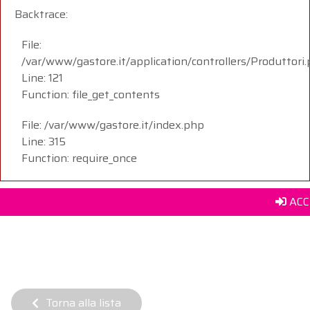
Backtrace:
File:
/var/www/gastore.it/application/controllers/Produttori
Line: 121
Function: file_get_contents
File: /var/www/gastore.it/index.php
Line: 315
Function: require_once
ACC
Torna alla lista