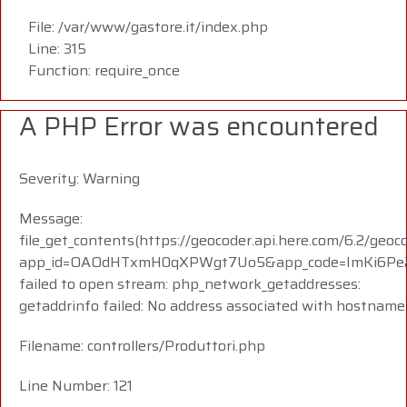
File: /var/www/gastore.it/index.php
Line: 315
Function: require_once
A PHP Error was encountered
Severity: Warning
Message:
file_get_contents(https://geocoder.api.here.com/6.2/geoc
app_id=OAOdHTxmH0qXPWgt7Uo5&app_code=ImKi6Pe23
failed to open stream: php_network_getaddresses:
getaddrinfo failed: No address associated with hostname
Filename: controllers/Produttori.php
Line Number: 121