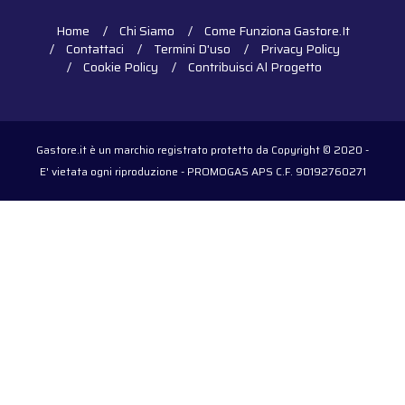
Home
Chi Siamo
Come Funziona Gastore.it
Contattaci
Termini D'uso
Privacy Policy
Cookie Policy
Contribuisci Al Progetto
Gastore.it è un marchio registrato protetto da Copyright © 2020 -
E' vietata ogni riproduzione - PROMOGAS APS C.F. 90192760271