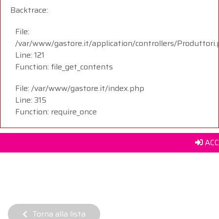
Backtrace:
File:
/var/www/gastore.it/application/controllers/Produttori
Line: 121
Function: file_get_contents
File: /var/www/gastore.it/index.php
Line: 315
Function: require_once
ACC
Torna alla lista