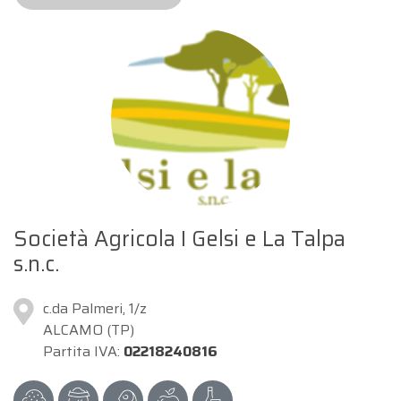
Società Agricola I Gelsi e La Talpa
s.n.c.
c.da Palmeri, 1/z
ALCAMO (TP)
Partita IVA:
02218240816