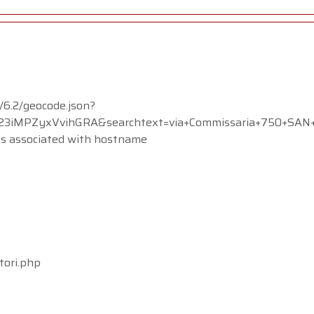
/6.2/geocode.json?
MPZyxVvihGRA&searchtext=via+Commissaria+750+SAN+MA
ss associated with hostname
tori.php