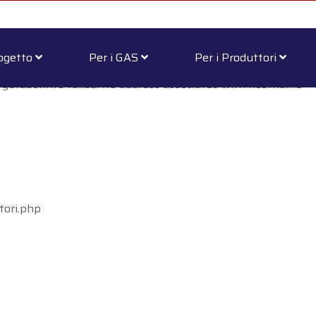
rogetto
Per i GAS
Per i Produttori
 getaddrinfo failed: No address associated with hostname
tori.php