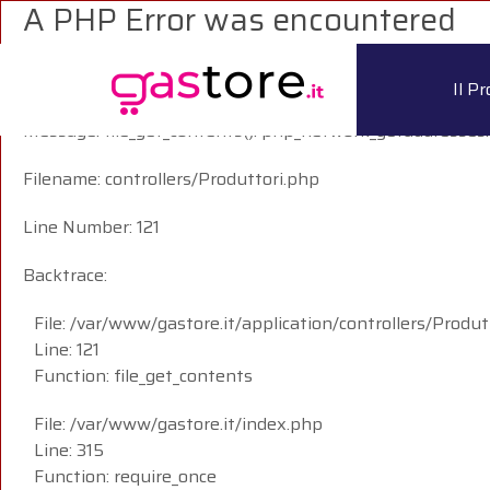
A PHP Error was encountered
Severity: Warning
Il P
Message: file_get_contents(): php_network_getaddresses:
Filename: controllers/Produttori.php
Line Number: 121
Backtrace:
File: /var/www/gastore.it/application/controllers/Produt
Line: 121
Function: file_get_contents
File: /var/www/gastore.it/index.php
Line: 315
Function: require_once