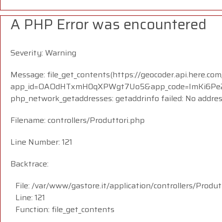
A PHP Error was encountered
Severity: Warning
Message: file_get_contents(https://geocoder.api.here.com
app_id=OAOdHTxmH0qXPWgt7Uo5&app_code=ImKi6Pe23i
php_network_getaddresses: getaddrinfo failed: No addre
Filename: controllers/Produttori.php
Line Number: 121
Backtrace:
File: /var/www/gastore.it/application/controllers/Produt
Line: 121
Function: file_get_contents