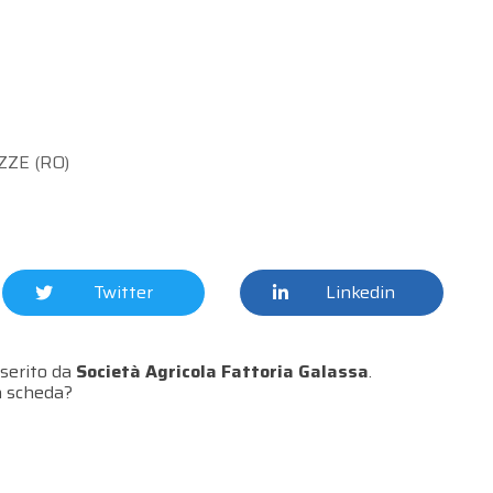
ZE (RO)
Twitter
Linkedin
serito da
Società Agricola Fattoria Galassa
.
a scheda?