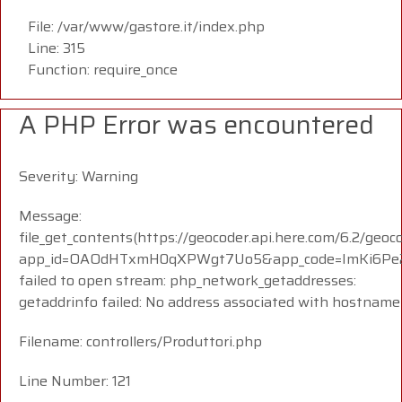
File: /var/www/gastore.it/index.php
Line: 315
Function: require_once
A PHP Error was encountered
Severity: Warning
Message:
file_get_contents(https://geocoder.api.here.com/6.2/geoc
app_id=OAOdHTxmH0qXPWgt7Uo5&app_code=ImKi6Pe23
failed to open stream: php_network_getaddresses:
getaddrinfo failed: No address associated with hostname
Filename: controllers/Produttori.php
Line Number: 121