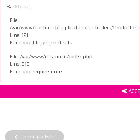
Backtrace:
File:
/var/www/gastore.it/application/controllers/Produttori
Line: 121
Function: file_get_contents
File: /var/www/gastore.it/index.php
Line: 315
Function: require_once
ACCE
Torna alla lista