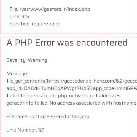
File: /var/www/gastore.it/index.php
Line: 315
Function: require_once
A PHP Error was encountered
Severity: Warning
Message:
file_get_contents(https://geocoder.api.here.com/6.2/geoc
app_id=OAOdHTxmH0qXPWgt7Uo5&app_code=ImKi6Pe23
failed to open stream: php_network_getaddresses:
getaddrinfo failed: No address associated with hostname
Filename: controllers/Produttori.php
Line Number: 121