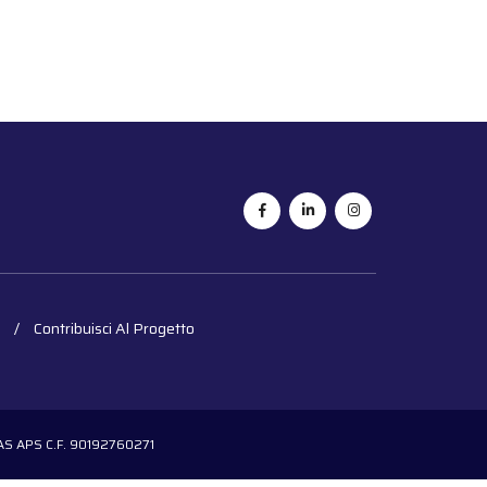
Contribuisci Al Progetto
OGAS APS C.F. 90192760271