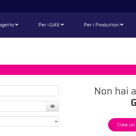
rogetto
Per i GAS
Per i Produttori
Non hai a
G
Crea u