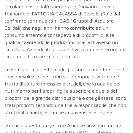
Circolare nasce dall’esperienza di Giovanna anima
trainante di FATTORIA GALASSA di Gavello (Ro)e dal
Choose view
confronto continuo con i GAS ( Gruppi di Acquisto
Map view
Solidali) che negli anni hanno contribuito ad un
Satellite
consumo attento e consapevole di prodotti di alta
Terrain
qualità, favorendo le produzioni locali attraverso un
Traffic conditions
circuito di Aziende il cui obbiettivo comune è l’economia
Public transport
circolare ed il rispetto della natura.
Show traffic incidents
Le Famiglie, in questo modo, possono alimentarsi con la
consapevolezza che il cibo sulla propria tavola non è
frutto di colture intensive o crudeli, che la qualità del
nutrimento per i propri figli è superiore a quella dei
prodotti della grande distribuzione e che gli stessi sono
stati prodotti secondo una filiera responsabile, che non
sfrutta il pianeta, e non ne impoverisce le risorse.
Grazie a questo progetto le Aziende possono fornire
alle famiglie tantissimi prodotti a KM0, stabilendo un