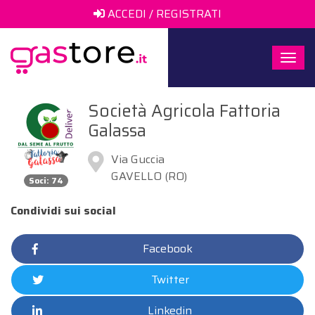
ACCEDI / REGISTRATI
Togg
navi
Società Agricola Fattoria
Galassa
Via Guccia
GAVELLO (RO)
Soci: 74
Condividi sui social
Facebook
Twitter
Linkedin