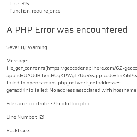
Line: 315
Function: require_once
A PHP Error was encountered
Severity: Warning
Message:
file_get_contents(https://geocoder.api.here.com/6.2/geoc
app_id=OAOdHTxmH0qXPWgt7Uo5&app_code=ImKi6Pe23
failed to open stream: php_network_getaddresses:
getaddrinfo failed: No address associated with hostname
Filename: controllers/Produttori.php
Line Number: 121
Backtrace: