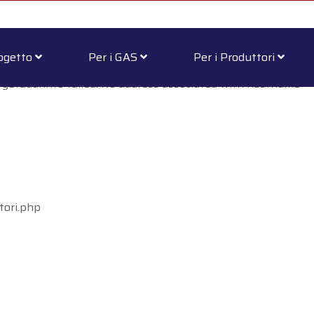
rogetto
Per i GAS
Per i Produttori
 getaddrinfo failed: No address associated with hostname
tori.php