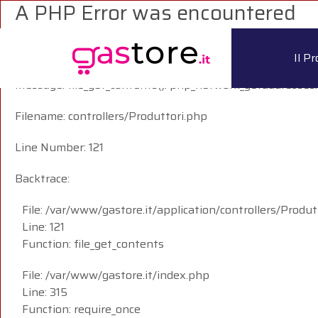
A PHP Error was encountered
Severity: Warning
Il P
Message: file_get_contents(): php_network_getaddresses:
Filename: controllers/Produttori.php
Line Number: 121
Backtrace:
File: /var/www/gastore.it/application/controllers/Produt
Line: 121
Function: file_get_contents
File: /var/www/gastore.it/index.php
Line: 315
Function: require_once