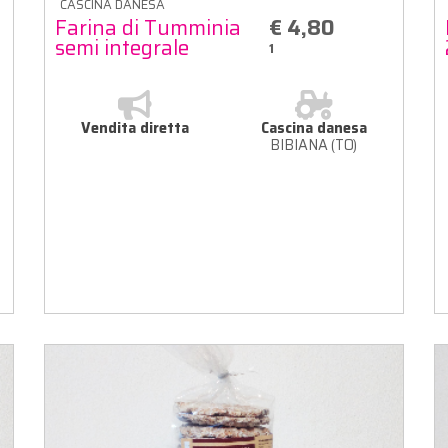
CASCINA DANESA
Farina di Tumminia
€ 4,80
semi integrale
1
Vendita diretta
Cascina danesa
BIBIANA (TO)