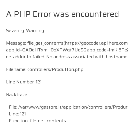
A PHP Error was encountered
Severity: Warning
Message: file_get_contents(https://geocoder.api.here.com
app_id=OAOdHTxmH0qXPWgt7Uo5&app_code=ImKi6Pe23iMP
getaddrinfo failed: No address associated with hostname
Filename: controllers/Produttori.php
Line Number: 121
Backtrace:
File: /var/www/gastore.it/application/controllers/Produt
Line: 121
Function: file_get_contents