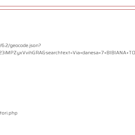
/6.2/geocode.json?
ZyxVvihGRA&searchtext=Via+danesa+7+BIBIANA+TO): fai
tori.php