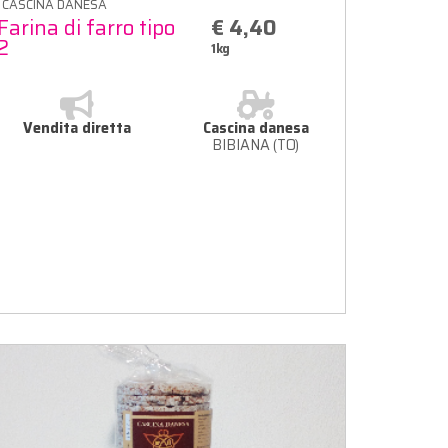
CASCINA DANESA
Farina di farro tipo
€ 4,40
2
1kg
Vendita diretta
Cascina danesa
BIBIANA (TO)