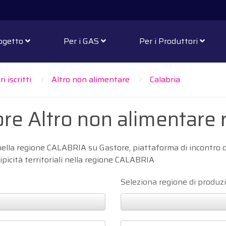
rogetto
Per i GAS
Per i Produttori
i iscritti
Altro non alimentare
Calabria
tore Altro non alimentar
 nella regione CALABRIA su Gastore, piattaforma di incontro 
tipicità territoriali nella regione CALABRIA
Seleziona regione di produz