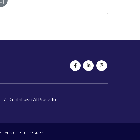
Contribuisci Al Progetto
OGAS APS C.F. 90192760271