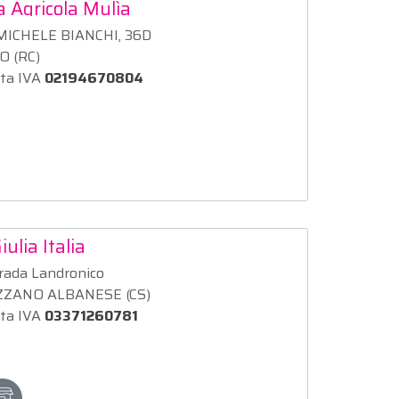
 Agricola Mulìa
MICHELE BIANCHI, 36D
 (RC)
ita IVA
02194670804
iulia Italia
rada Landronico
ZANO ALBANESE (CS)
ita IVA
03371260781