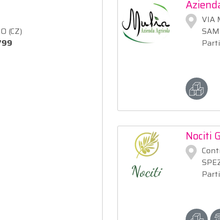
Azienda
VIA 
 (CZ)
SAMO
799
Part
Nociti G
Cont
SPEZ
Part