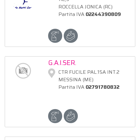
ROCCELLA JONICA (RC)
Partita IVA
02244390809
G.A.I.SER.
CTR FUCILE PAL.15A INT.2
MESSINA (ME)
Partita IVA
02791780832