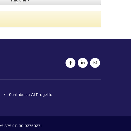
Regione
Contribuisci Al Progetto
OGAS APS C.F. 90192760271