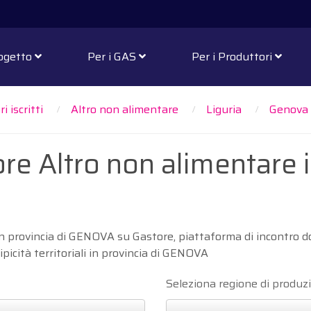
rogetto
Per i GAS
Per i Produttori
i iscritti
Altro non alimentare
Liguria
Genova
ore Altro non alimentare i
 in provincia di GENOVA su Gastore, piattaforma di incontro d
tipicità territoriali in provincia di GENOVA
Seleziona regione di produz