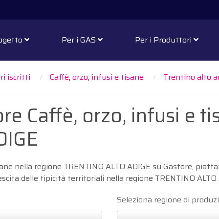
rogetto
Per i GAS
Per i Produttori
i iscritti
Caffè, orzo, infusi e tisane
Trentino alto a
re Caffè, orzo, infusi e t
DIGE
e tisane nella regione TRENTINO ALTO ADIGE su Gastore, piatt
rescita delle tipicità territoriali nella regione TRENTINO ALT
Seleziona regione di produz