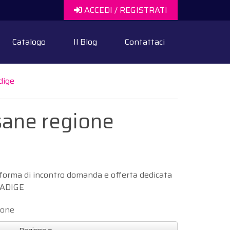
ACCEDI / REGISTRATI
Catalogo
Il Blog
Contattaci
dige
isane regione
aforma di incontro domanda e offerta dedicata
O ADIGE
ione