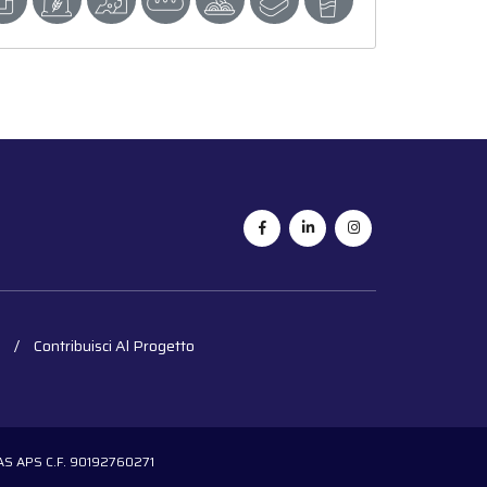
Contribuisci Al Progetto
OGAS APS C.F. 90192760271