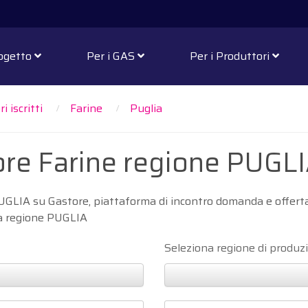
rogetto
Per i GAS
Per i Produttori
i iscritti
Farine
Puglia
tore Farine regione PUGL
 PUGLIA su Gastore, piattaforma di incontro domanda e offerta
ella regione PUGLIA
Seleziona regione di produz