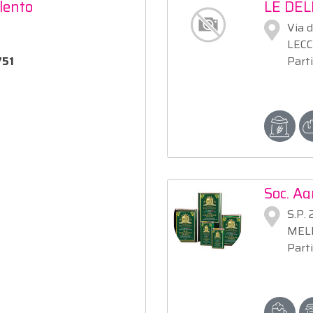
lento
LE DEL
Via d
LECC
751
Part
Soc. Ag
S.P.
MEL
Part