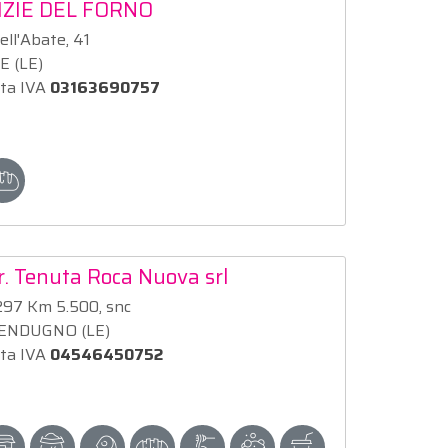
IZIE DEL FORNO
ell'Abate, 41
E (LE)
ita IVA
03163690757
r. Tenuta Roca Nuova srl
 297 Km 5.500, snc
ENDUGNO (LE)
ita IVA
04546450752