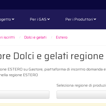
rogetto
Per i GAS
Per i Produttori
i iscritti
Dolci e gelati
Estero
ore Dolci e gelati regio
regione ESTERO su Gastore, piattaforma di incontro domanda e 
ali nella regione ESTERO
Seleziona regione di produz