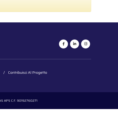
Contribuisci Al Progetto
OGAS APS C.F. 90192760271