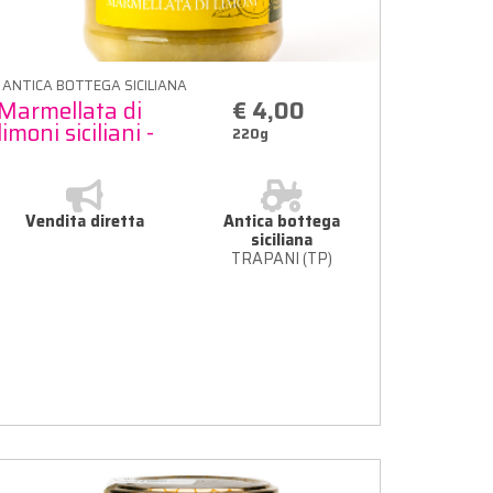
ANTICA BOTTEGA SICILIANA
Marmellata di
€ 4,00
limoni siciliani -
220g
220g
Vendita diretta
Antica bottega
siciliana
TRAPANI (TP)