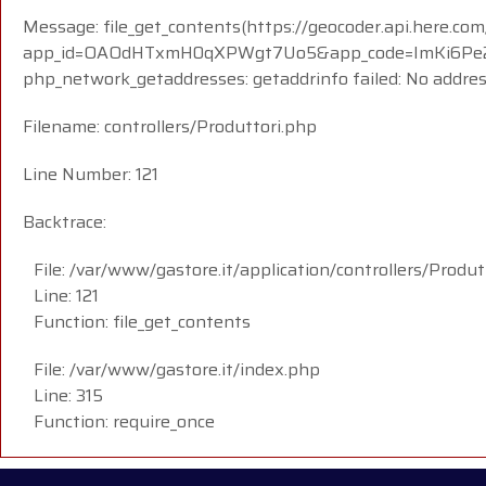
Message: file_get_contents(https://geocoder.api.here.com
app_id=OAOdHTxmH0qXPWgt7Uo5&app_code=ImKi6Pe23
php_network_getaddresses: getaddrinfo failed: No addre
Filename: controllers/Produttori.php
Line Number: 121
Backtrace:
File: /var/www/gastore.it/application/controllers/Produt
Line: 121
Function: file_get_contents
File: /var/www/gastore.it/index.php
Line: 315
Function: require_once