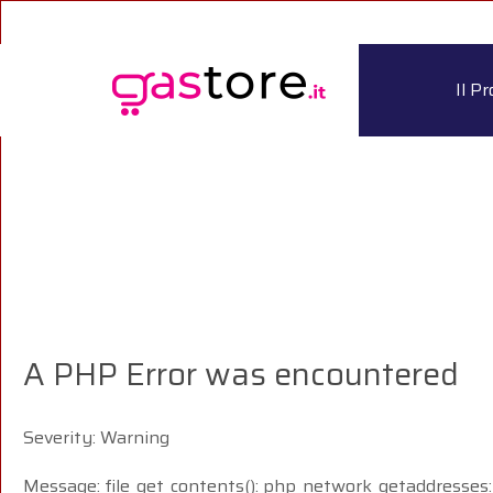
Il P
A PHP Error was encountered
Severity: Warning
Message: file_get_contents(): php_network_getaddresses: