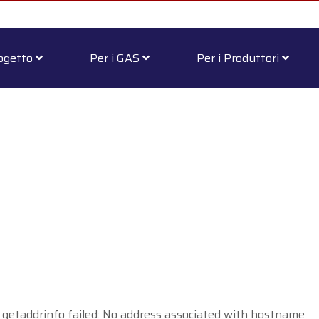
rogetto
Per i GAS
Per i Produttori
 getaddrinfo failed: No address associated with hostname