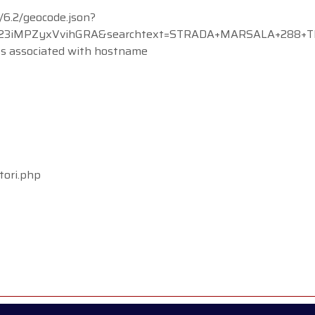
/6.2/geocode.json?
iMPZyxVvihGRA&searchtext=STRADA+MARSALA+288+TRAPAN
ss associated with hostname
tori.php