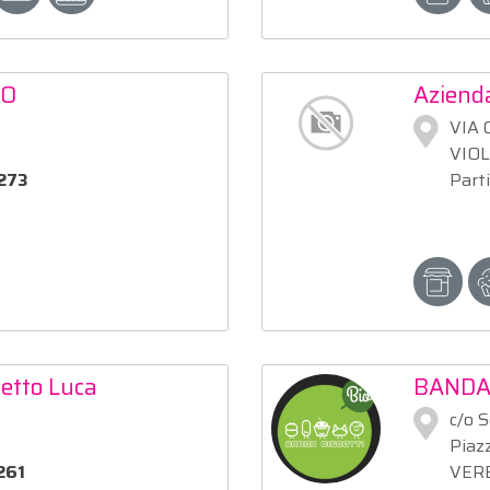
MO
Azienda
VIA 
VIOL
273
Part
etto Luca
BANDA
c/o S
Piaz
261
VERB