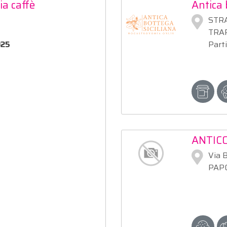
ia caffè
Antica 
STR
TRAP
025
Part
ANTIC
Via 
PAPO