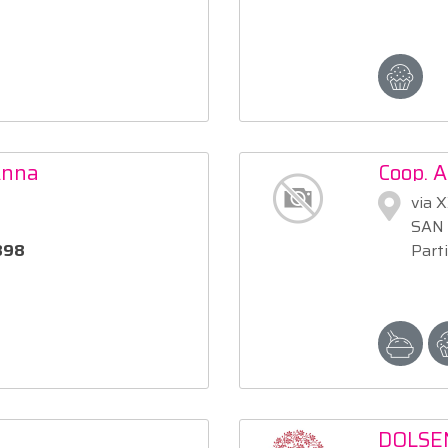
Anna
Coop. A
via 
SAN 
898
Part
DOLSE