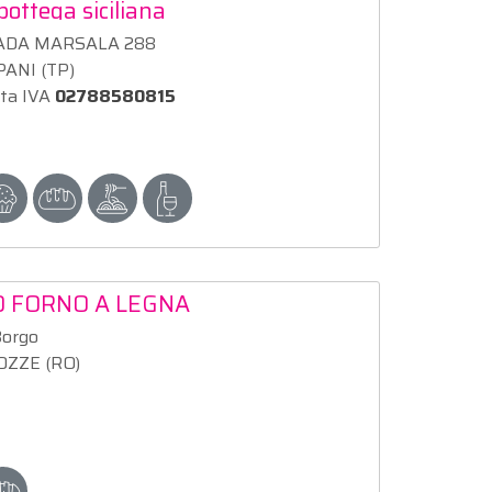
bottega siciliana
ADA MARSALA 288
ANI (TP)
ita IVA
02788580815
O FORNO A LEGNA
Borgo
ZZE (RO)