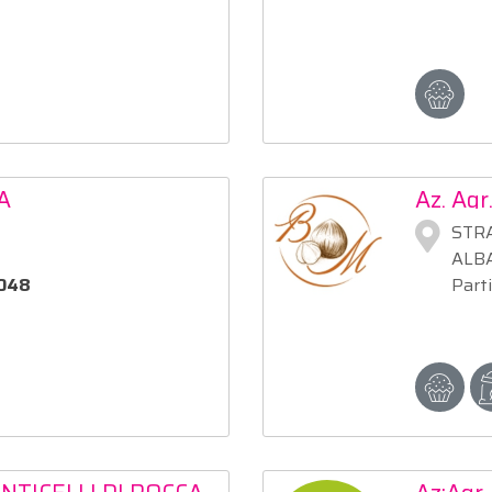
A
Az. Agr
STRA
ALBA
048
Part