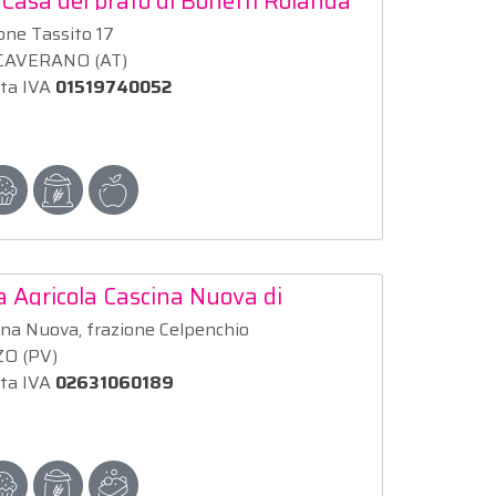
 Casa del prato di Bonetti Rolanda
one Tassito 17
CAVERANO (AT)
ita IVA
01519740052
 Agricola Cascina Nuova di
li Erika
ina Nuova, frazione Celpenchio
O (PV)
ita IVA
02631060189