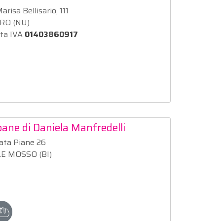
arisa Bellisario, 111
RO (NU)
ita IVA
01403860917
ane di Daniela Manfredelli
ata Piane 26
E MOSSO (BI)