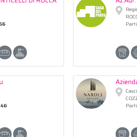
NTICELLI DI ROCCA
Az:Agr.
Regi
ROC
56
Part
u
Azienda
Fornaro
Casc
COZZ
646
Part