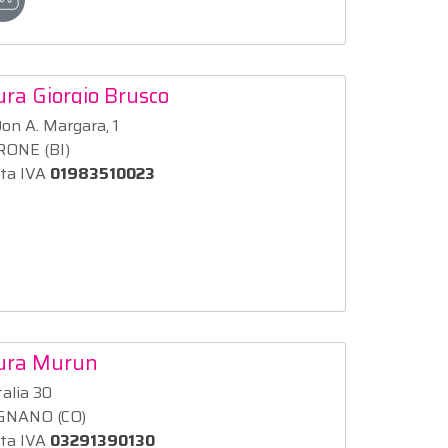
ura Giorgio Brusco
on A. Margara, 1
ONE (BI)
ita IVA
01983510023
tura Murun
talia 30
GNANO (CO)
ita IVA
03291390130