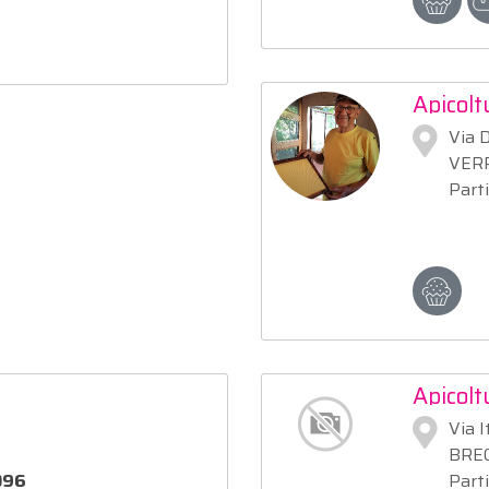
Apicolt
Via D
VERR
Part
Apicol
Via I
BRE
096
Part